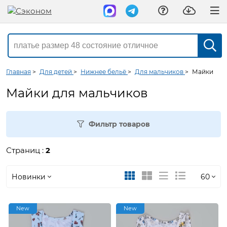
Главная
>
Для детей
>
Нижнее бельё
>
Для мальчиков
>
Майки
Майки для мальчиков
Фильтр товаров
Страниц :
2
Новинки
60
Новинки
30
New
New