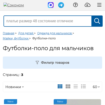
Главная
>
Для детей
>
Одежда для мальчиков
>
Майки, футболки
>
Футболки-поло
Футболки-поло для мальчиков
Фильтр товаров
Страниц :
3
Новинки
60
Новинки
30
New
New