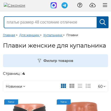
Главная
>
Для женщин
>
Купальники
>
Плавки
Плавки женские для купальника
Фильтр товаров
Страниц :
4
Новинки
60
Новинки
30
New
New