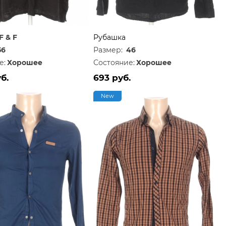
F & F
Рубашка
56
Размер:
46
е:
Хорошее
Состояние:
Хорошее
б.
693 руб.
New