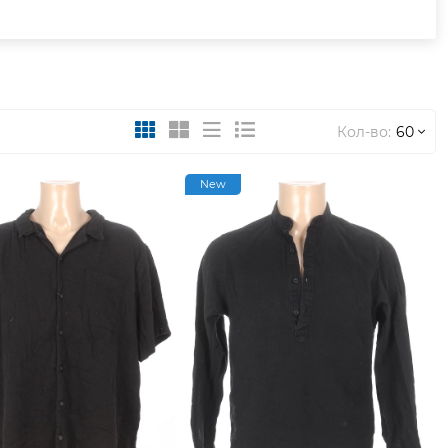
Кол-во:
60
New
30
60
120