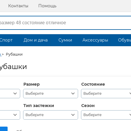
Контакты
Помощь
Спорт
Дом и дача
Сумки
Аксессуары
Обув
н
>
Рубашки
убашки
Размер
Состояние
Выберите
Выберите
Тип застежки
Сезон
Выберите
Выберите