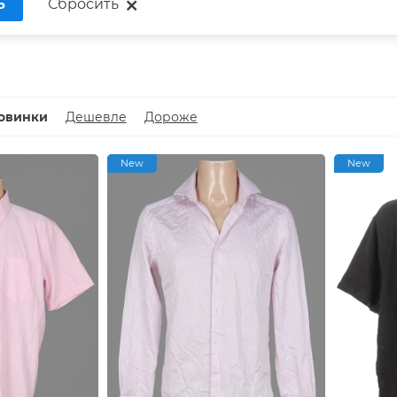
Ь
Сбросить
овинки
Дешевле
Дороже
New
New