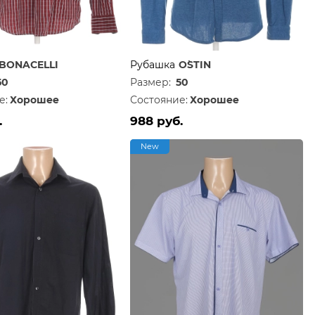
BONACELLI
Рубашка
O`STIN
50
Размер:
50
е:
Хорошее
Состояние:
Хорошее
.
988 руб.
New