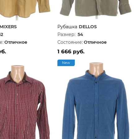
MIXERS
Рубашка
DELLOS
52
Размер:
54
е:
Отличное
Состояние:
Отличное
уб.
1 666 руб.
New