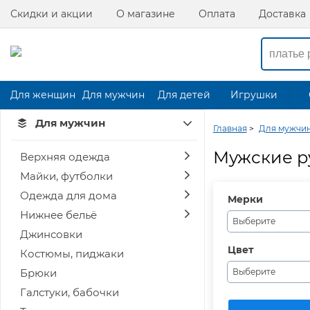
Скидки и акции
О магазине
Оплата
Доставка
Для женщин
Для мужчин
Для детей
Игрушки
Для мужчин
Главная
>
Для мужчи
Мужские р
Верхняя одежда
Майки, футболки
Одежда для дома
Мерки
Нижнее бельё
Выберите
Джинсовки
Цвет
Костюмы, пиджаки
Брюки
Выберите
Галстуки, бабочки