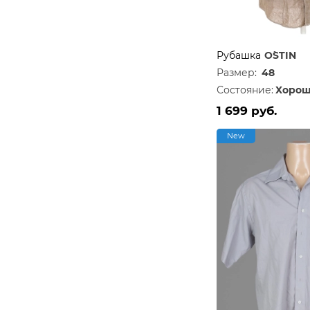
Рубашка
O`STIN
Размер:
48
Состояние:
Хорош
1 699 руб.
New