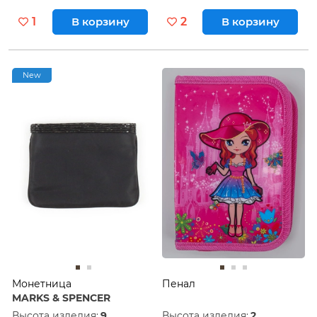
1
В корзину
2
В корзину
New
Монетница
Пенал
MARKS & SPENCER
Высота изделия:
9
Высота изделия:
2