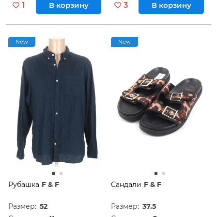
1
В корзину
3
В корзину
New
New
Рубашка
F & F
Сандали
F & F
Размер:
52
Размер:
37.5