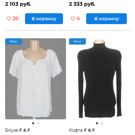
2 103 руб.
2 333 руб.
20
В корзину
4
В корзину
New
New
Блуза
F & F
Кофта
F & F