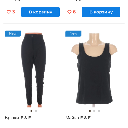
3
В корзину
6
В корзину
New
New
Брюки
F & F
Майка
F & F