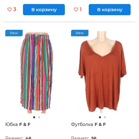
3
В корзину
1
В корзину
New
New
Юбка
F & F
Футболка
F & F
Размер:
46
Размер:
56