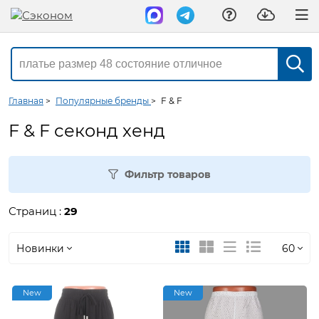
Главная
>
Популярные бренды
>
F & F
F & F секонд хенд
Фильтр товаров
Страниц :
29
Новинки
60
Новинки
30
New
New