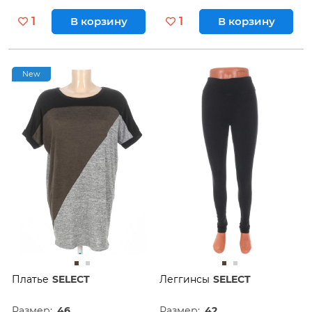
1
В корзину
1
В корзину
New
Платье
SELECT
Леггинсы
SELECT
Размер:
46
Размер:
42