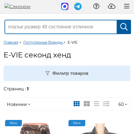
Главная
>
Популярные бренды
>
E-VIE
E-VIE секонд хенд
Фильтр товаров
Страниц :
1
Новинки
60
Новинки
30
New
New