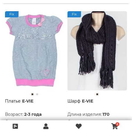
Fix
Fix
Платье
E-VIE
Шарф
E-VIE
Возраст:
2-3 года
Длина изделия:
170
Состояние:
Хорошее
Состояние:
Хорошее
50 руб.
50 руб.
566 руб.
1 515 руб.