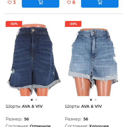
3
8
-50%
-50%
Шорты
AVA & VIV
Шорты
AVA & VIV
Размер:
56
Размер:
56
Состояние:
Отличное
Состояние:
Хорошее