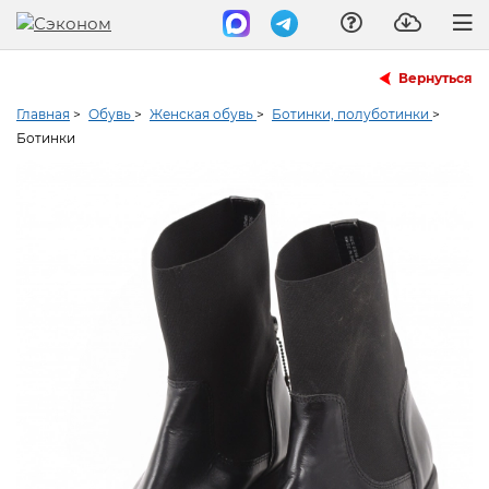
Вернуться
Главная
>
Обувь
>
Женская обувь
>
Ботинки, полуботинки
>
Ботинки