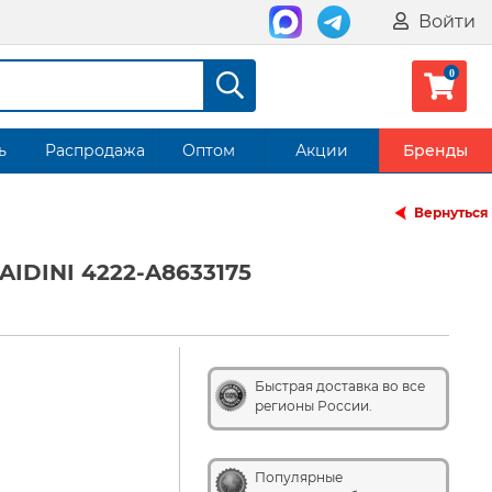
Войти
ь
Распродажа
Оптом
Акции
Бренды
Вернуться
AIDINI 4222-A8633175
Быстрая доставка во все
регионы России.
Популярные