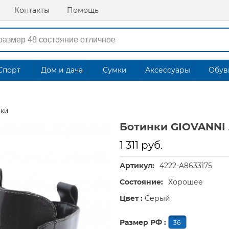
Контакты
Помощь
Спорт
Дом и дача
Сумки
Аксессуары
Обув
нки
Ботинки GIOVANNI 
1 311 руб.
Артикул:
4222-A8633175
Состояние:
Хорошее
Цвет :
Серый
Размер РФ :
36