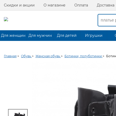
Скидки и акции
О магазине
Оплата
Доставка
Для женщин
Для мужчин
Для детей
Игрушки
Главная
>
Обувь
>
Женская обувь
>
Ботинки, полуботинки
>
Боти