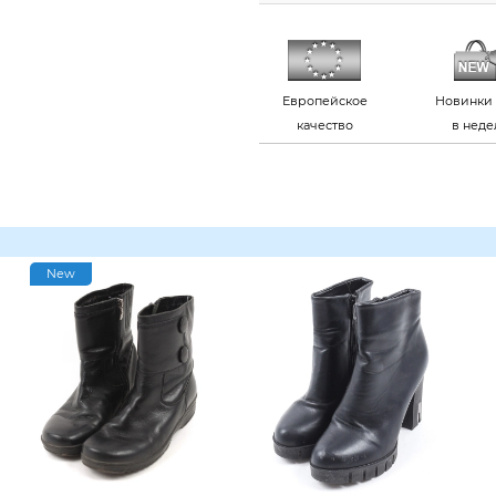
Европейское
Новинки 
качество
в нед
New