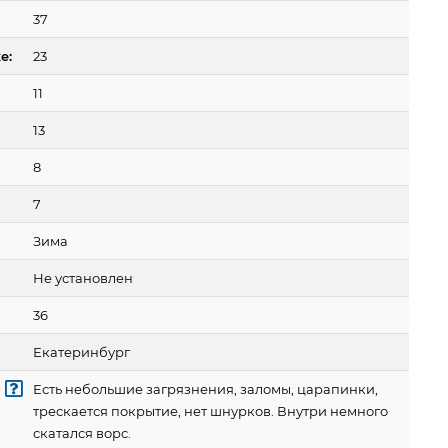
37
е:
23
11
13
8
7
Зима
Не установлен
36
Екатеринбург
Есть небольшие загрязнения, заломы, царапинки,
трескается покрытие, нет шнурков. Внутри немного
скатался ворс.