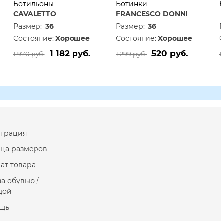
Ботильоны
Ботинки
CAVALETTO
FRANCESCO DONNI
Размер:
36
Размер:
36
Состояние:
Хорошее
Состояние:
Хорошее
1 182 руб.
520 руб.
1 970 руб.
1 299 руб.
страция
ица размеров
ат товара
за обувью /
дой
щь