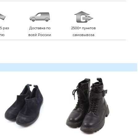
5 раз
Доставка по
2500+ пунктов
елю
всей России
самовывоза