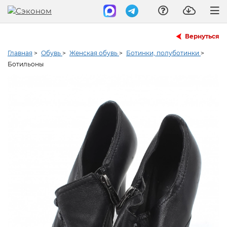
Вернуться
Главная
>
Обувь
>
Женская обувь
>
Ботинки, полуботинки
>
Ботильоны