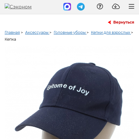
Вернуться
Главная
>
Аксессуары
>
Головные уборы
>
Кепки для взрослых
>
Кепка