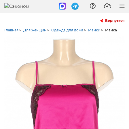
Вернуться
Главная
>
Для женщин
>
Одежда для дома
>
Майки
>
Майка