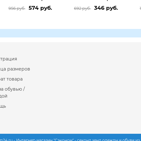
574 руб.
346 руб.
956 руб.
692 руб.
страция
ица размеров
ат товара
за обувью /
дой
щь
m24.ru - Интернет-магазин "Сэконом" - секонд хенд одежды и обуви и