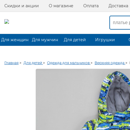
Скидки и акции
О магазине
Оплата
Доставка
Для женщин
Для мужчин
Для детей
Игрушки
Главная
>
Для детей
>
Одежда для мальчиков
>
Верхняя одежда
>