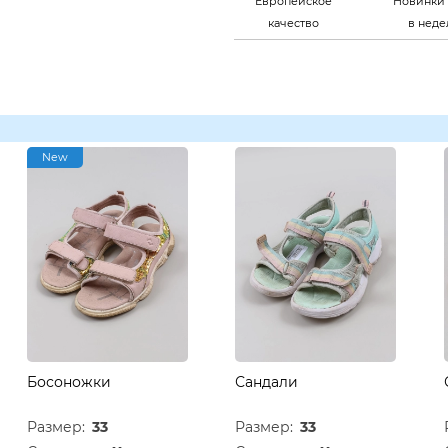
Европейское
Новинки 
качество
в нед
New
Босоножки
Сандали
Размер:
33
Размер:
33