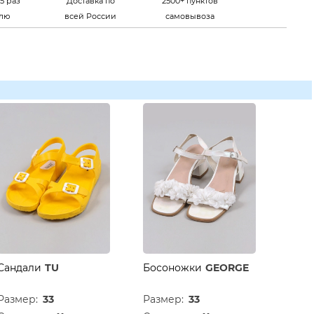
5 раз
Доставка по
2500+ пунктов
елю
всей России
самовывоза
Сандали
TU
Босоножки
GEORGE
Размер:
33
Размер:
33