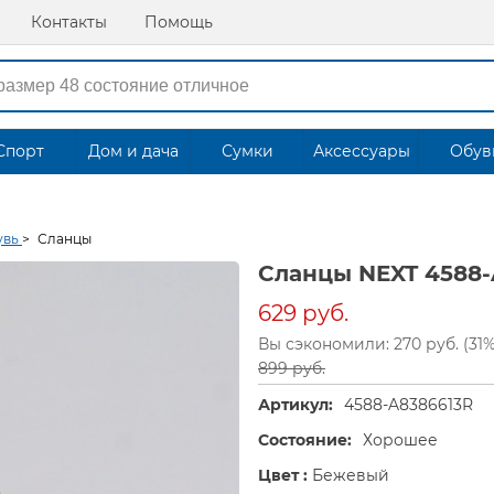
Контакты
Помощь
Спорт
Дом и дача
Сумки
Аксессуары
Обув
увь
>
Сланцы
Сланцы NEXT 4588-
629 руб.
Вы сэкономили: 270 руб. (31%
899 руб.
Артикул:
4588-A8386613R
Состояние:
Хорошее
Цвет :
Бежевый