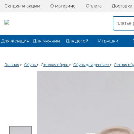
Скидки и акции
О магазине
Оплата
Доставка
Для женщин
Для мужчин
Для детей
Игрушки
Главная
>
Обувь
>
Детская обувь
>
Обувь для девочек
>
Летняя об