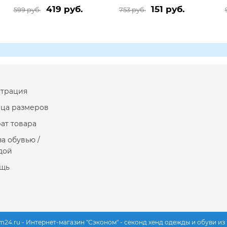
419 руб.
151 руб.
599 руб.
753 руб.
страция
ица размеров
ат товара
за обувью /
дой
щь
m24.ru - Интернет-магазин "Сэконом" - секонд хенд одежды и обуви и