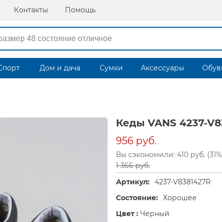
Контакты
Помощь
Спорт
Дом и дача
Сумки
Аксессуары
Обув
Кеды VANS 4237-V8
956 руб.
Вы сэкономили: 410 руб. (31%
1 366 руб.
Артикул:
4237-V8381427R
Состояние:
Хорошее
Цвет :
Черный