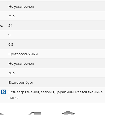
Не установлен
39.5
е:
24
9
6,5
Круглогодичный
Не установлен
38.5
Екатеринбург
Есть загрязнения, заломы, царапины. Рвется ткань на
пятке.