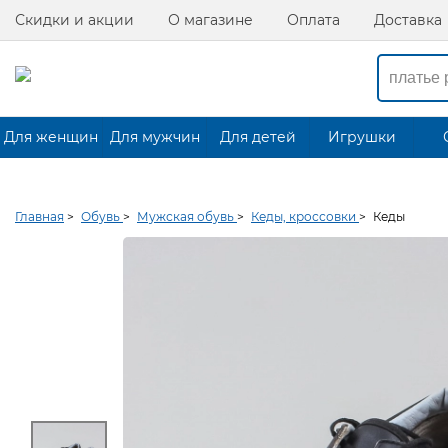
Скидки и акции
О магазине
Оплата
Доставка
Для женщин
Для мужчин
Для детей
Игрушки
Главная
>
Обувь
>
Мужская обувь
>
Кеды, кроссовки
>
Кеды