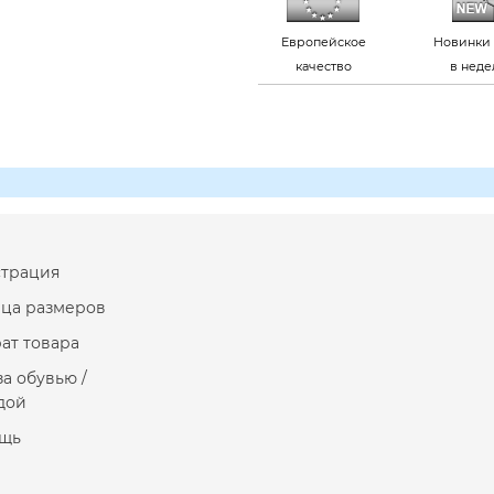
Европейское
Новинки 
качество
в нед
страция
ица размеров
ат товара
за обувью /
дой
щь