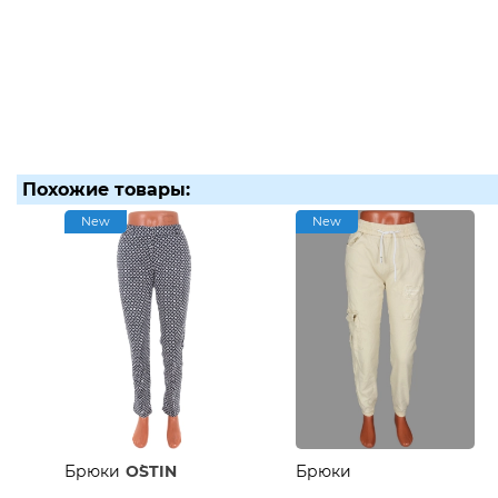
Похожие товары:
New
New
Брюки
O`STIN
Брюки