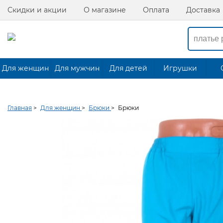
Скидки и акции
О магазине
Оплата
Доставка
Для женщин
Для мужчин
Для детей
Игрушки
Главная
>
Для женщин
>
Брюки
>
Брюки