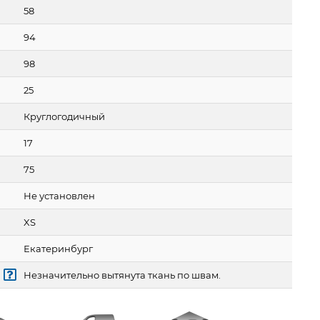
58
94
98
25
Круглогодичный
17
75
Не установлен
XS
Екатеринбург
Незначительно вытянута ткань по швам.