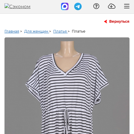
Вернуться
Главная
>
Для женщин
>
Платья
>
Платье