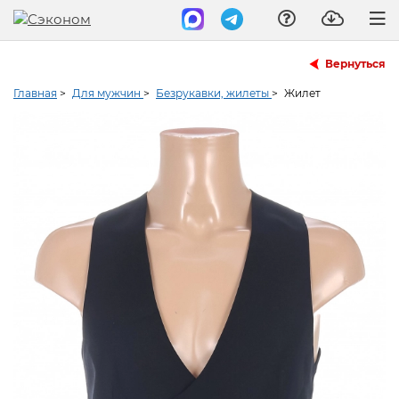
Вернуться
Главная
>
Для мужчин
>
Безрукавки, жилеты
>
Жилет