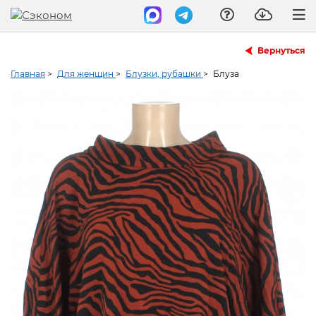
Вернуться
Главная
>
Для женщин
>
Блузки, рубашки
>
Блуза