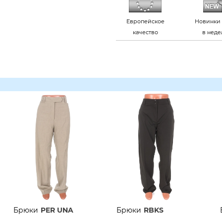
Европейское
Новинки 
качество
в нед
Брюки
PER UNA
Брюки
RBKS