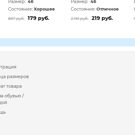
Размер:
46
Размер:
46
Состояние:
Хорошее
Состояние:
Отличное
179 руб.
219 руб.
897 руб.
2 191 руб.
страция
ица размеров
ат товара
за обувью /
дой
щь