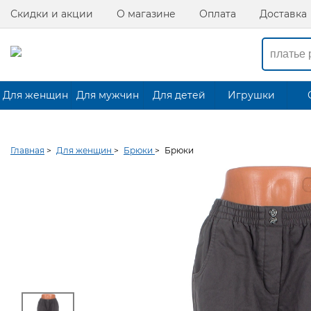
Скидки и акции
О магазине
Оплата
Доставка
Для женщин
Для мужчин
Для детей
Игрушки
Главная
>
Для женщин
>
Брюки
>
Брюки