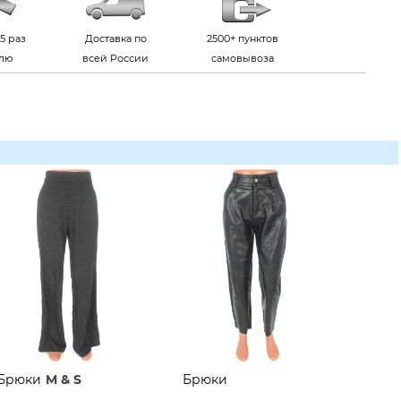
5 раз
Доставка по
2500+ пунктов
елю
всей России
самовывоза
Брюки
M & S
Брюки