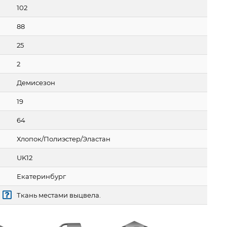
102
88
25
2
Демисезон
19
64
Хлопок/Полиэстер/Эластан
UK12
Екатеринбург
Ткань местами выцвела.