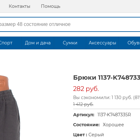
Контакты
Помощь
Спорт
Дом и дача
Сумки
Аксессуары
Обув
Брюки 1137-K74873
282 руб.
Вы сэкономили: 1 130 руб. (81
1 412 руб.
Артикул:
1137-K7487335R
Состояние:
Хорошее
Цвет :
Серый