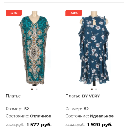
-41%
-50%
Платье
Платье
BY VERY
Размер:
52
Размер:
52
Состояние:
Отличное
Состояние:
Идеальное
1 577 руб.
1 920 руб.
2 629 руб.
3 840 руб.