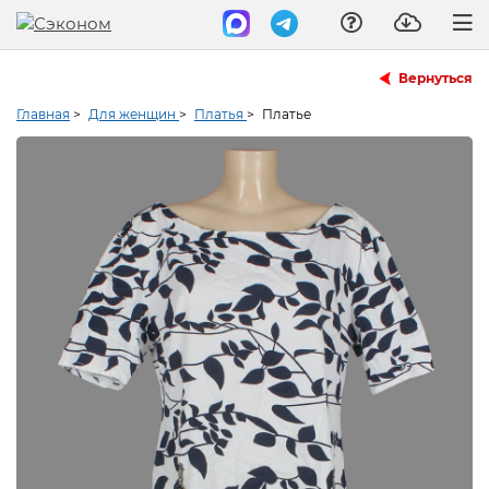
Вернуться
Главная
>
Для женщин
>
Платья
>
Платье