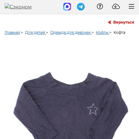
Вернуться
Главная
>
Для детей
>
Одежда для девочек
>
Кофты
>
Кофта