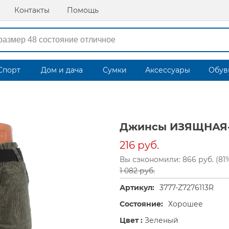
Контакты
Помощь
Спорт
Дом и дача
Сумки
Аксессуары
Обув
Джинсы ИЗЯЩНАЯ-Р
216 руб.
Вы сэкономили: 866 руб. (81
1 082 руб.
Артикул:
3777-Z7276113R
Состояние:
Хорошее
Цвет :
Зеленый