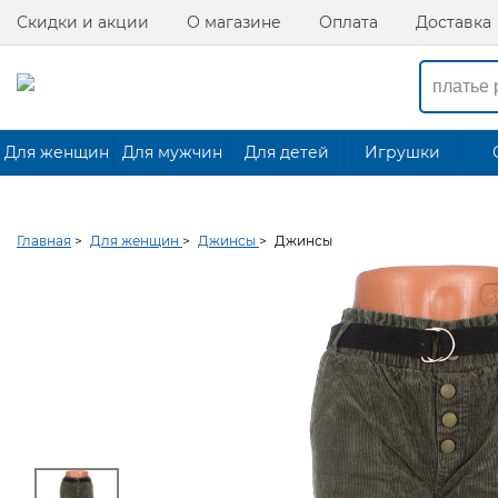
Скидки и акции
О магазине
Оплата
Доставка
Для женщин
Для мужчин
Для детей
Игрушки
Главная
>
Для женщин
>
Джинсы
>
Джинсы