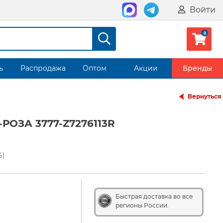
Войти
ь
Распродажа
Оптом
Акции
Бренды
Вернуться
ОЗА 3777-Z7276113R
%)
Быстрая доставка во все
регионы России.