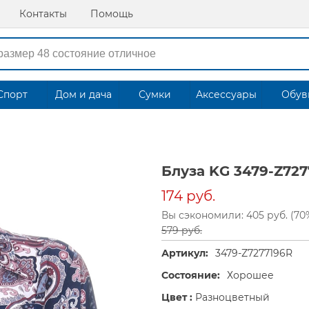
Контакты
Помощь
Спорт
Дом и дача
Сумки
Аксессуары
Обув
Блуза KG 3479-Z727
174 руб.
Вы сэкономили: 405 руб. (70
579 руб.
Артикул:
3479-Z7277196R
Состояние:
Хорошее
Цвет :
Разноцветный