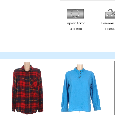
Европейское
Новинки 
качество
в нед