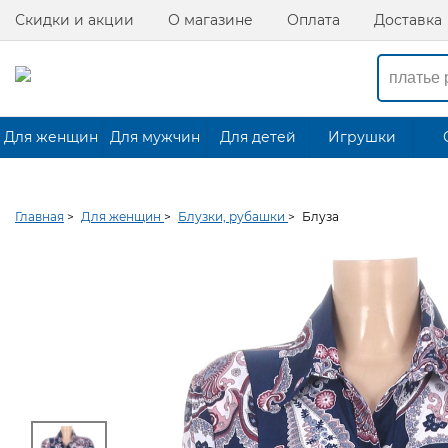
Скидки и акции
О магазине
Оплата
Доставка
Для женщин
Для мужчин
Для детей
Игрушки
Главная
>
Для женщин
>
Блузки, рубашки
>
Блуза