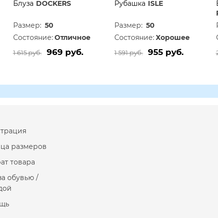
Блуза
DOCKERS
Рубашка
ISLE
Размер:
50
Размер:
50
Состояние:
Отличное
Состояние:
Хорошее
969 руб.
955 руб.
1 615 руб.
1 591 руб.
страция
ица размеров
ат товара
за обувью /
дой
щь