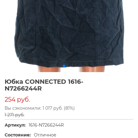
Юбка CONNECTED 1616-
N7266244R
254 руб.
Вы сэкономили: 1 017 руб. (81%)
1 271 руб.
Артикул:
1616-N7266244R
Состояние:
Отличное