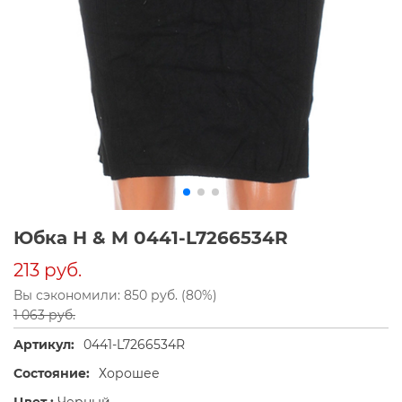
Юбка H & M 0441-L7266534R
213 руб.
Вы сэкономили: 850 руб. (80%)
1 063 руб.
Артикул:
0441-L7266534R
Состояние:
Хорошее