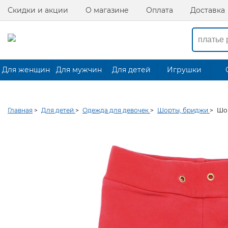
Скидки и акции
О магазине
Оплата
Доставка
Для женщин
Для мужчин
Для детей
Игрушки
Главная
>
Для детей
>
Одежда для девочек
>
Шорты, бриджи
>
Шо