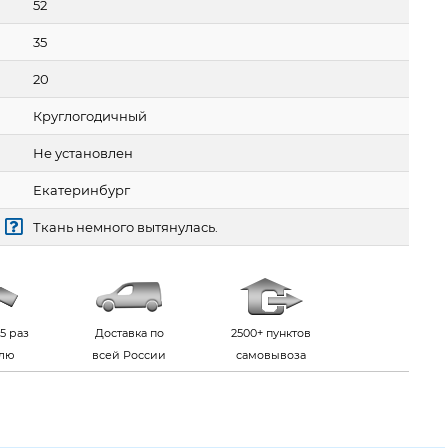
52
35
20
Круглогодичный
Не установлен
Екатеринбург
Ткань немного вытянулась.
5 раз
Доставка по
2500+ пунктов
елю
всей России
самовывоза