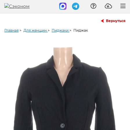
Вернуться
Главная
>
Для женщин
>
Пиджаки
>
Пиджак