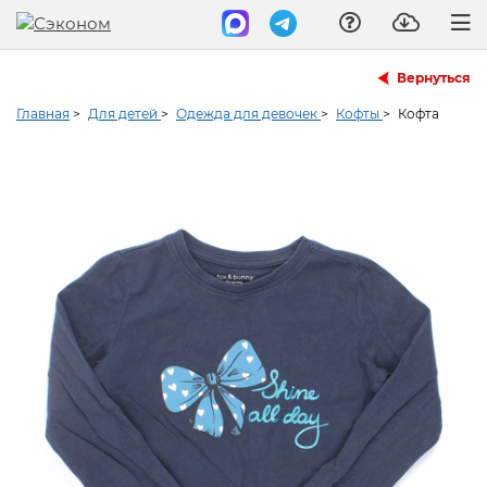
Вернуться
Главная
>
Для детей
>
Одежда для девочек
>
Кофты
>
Кофта