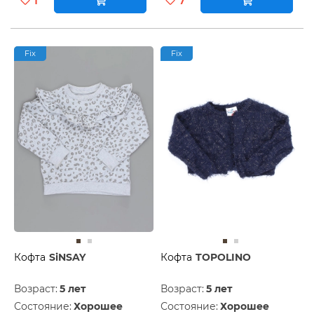
1
7
Fix
Fix
Кофта
SiNSAY
Кофта
TOPOLINO
Возраст:
5 лет
Возраст:
5 лет
Состояние:
Хорошее
Состояние:
Хорошее