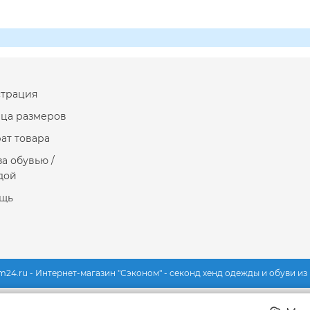
страция
ица размеров
ат товара
за обувью /
дой
щь
m24.ru - Интернет-магазин "Сэконом" - секонд хенд одежды и обуви и