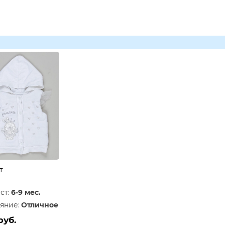
т
ст:
6-9 мес.
яние:
Отличное
руб.