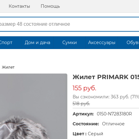
Контакты
Помощь
Спорт
Дом и дача
Сумки
Аксессуары
Обув
Жилет
Жилет PRIMARK 01
155 руб.
Вы сэкономили: 363 руб. (71%
518 руб.
Артикул:
0150-N7283180R
Состояние:
Отличное
Цвет :
Серый