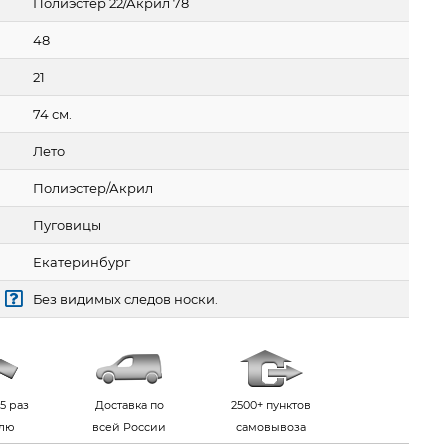
Полиэстер 22/Акрил 78
48
21
74 см.
Лето
Полиэстер/Акрил
Пуговицы
Екатеринбург
Без видимых следов носки.
5 раз
Доставка по
2500+ пунктов
елю
всей России
самовывоза