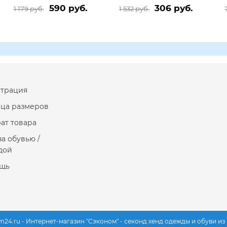
590 руб.
306 руб.
1 179 руб.
1 532 руб.
страция
ица размеров
ат товара
за обувью /
дой
щь
m24.ru - Интернет-магазин "Сэконом" - секонд хенд одежды и обуви и