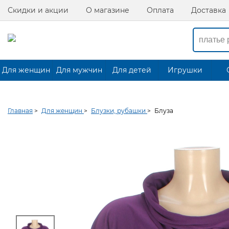
Скидки и акции
О магазине
Оплата
Доставка
Для женщин
Для мужчин
Для детей
Игрушки
Главная
>
Для женщин
>
Блузки, рубашки
>
Блуза