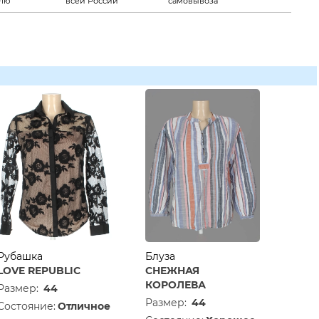
елю
всей России
самовывоза
Рубашка
Блуза
LOVE REPUBLIC
СНЕЖНАЯ
КОРОЛЕВА
Размер:
44
Размер:
44
Состояние:
Отличное