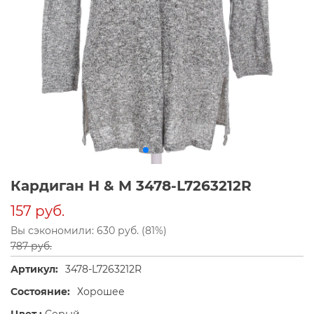
Кардиган H & M 3478-L7263212R
157 руб.
Вы сэкономили: 630 руб. (81%)
787 руб.
Артикул:
3478-L7263212R
Состояние:
Хорошее