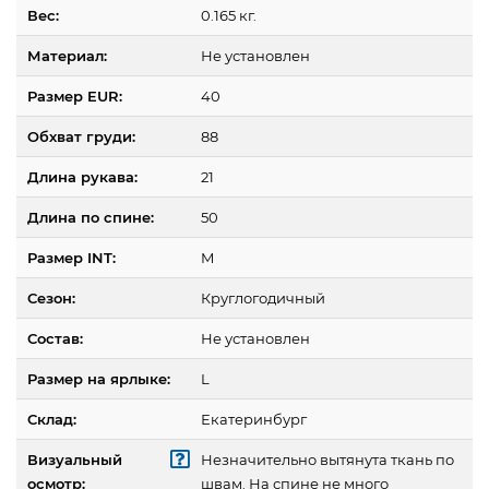
Вес:
0.165 кг.
Материал:
Не установлен
Размер EUR:
40
Обхват груди:
88
Длина рукава:
21
Длина по спине:
50
Размер INT:
M
Сезон:
Круглогодичный
Состав:
Не установлен
Размер на ярлыке:
L
Склад:
Екатеринбург
Визуальный
Незначительно вытянута ткань по
осмотр:
швам. На спине не много