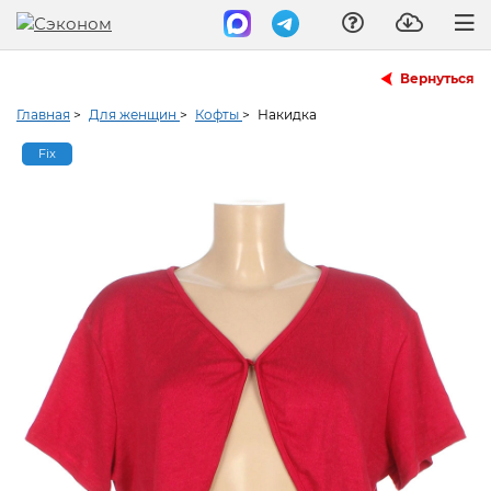
Вернуться
Главная
>
Для женщин
>
Кофты
>
Накидка
Fix