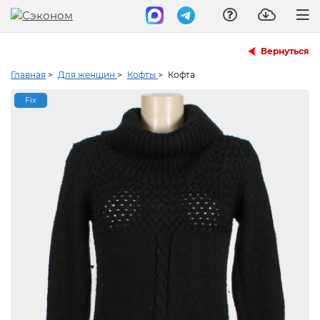
Вернуться
Главная
>
Для женщин
>
Кофты
>
Кофта
Fix