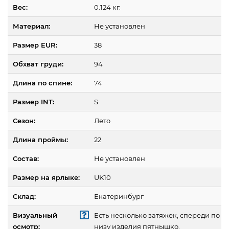
Вес:
0.124 кг.
Материал:
Не установлен
Размер EUR:
38
Обхват груди:
94
Длина по спине:
74
Размер INT:
S
Сезон:
Лето
Длина проймы:
22
Состав:
Не установлен
Размер на ярлыке:
UK10
Склад:
Екатеринбург
Визуальный
Есть несколько затяжек, спереди по
осмотр:
низу изделия пятнышко.