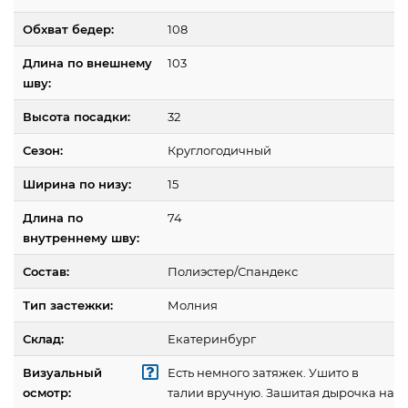
Обхват бедер:
108
Длина по внешнему
103
шву:
Высота посадки:
32
Сезон:
Круглогодичный
Ширина по низу:
15
Длина по
74
внутреннему шву:
Состав:
Полиэстер/Спандекс
Тип застежки:
Молния
Склад:
Екатеринбург
Визуальный
Есть немного затяжек. Ушито в
осмотр:
талии вручную. Зашитая дырочка на