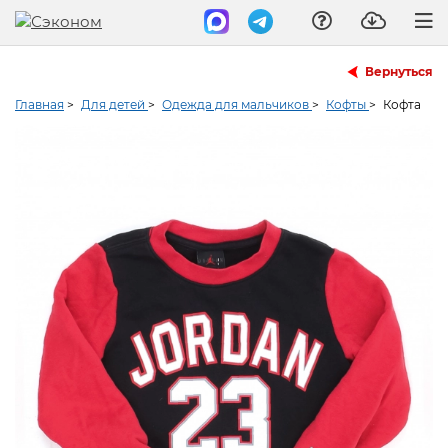
Вернуться
Главная
>
Для детей
>
Одежда для мальчиков
>
Кофты
>
Кофта