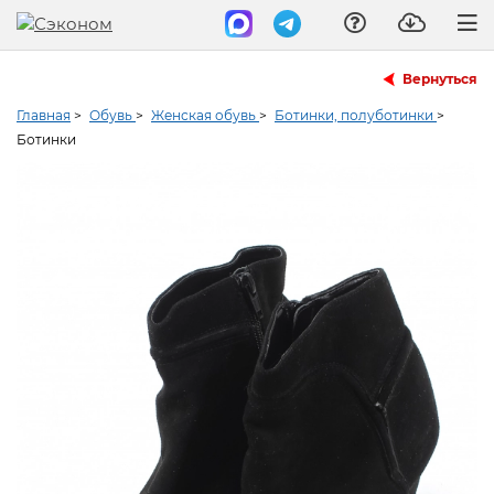
Вернуться
Главная
>
Обувь
>
Женская обувь
>
Ботинки, полуботинки
>
Ботинки