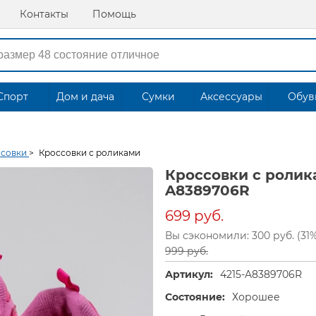
Контакты
Помощь
Спорт
Дом и дача
Сумки
Аксессуары
Обув
ссовки
>
Кроссовки с роликами
Кроссовки с ролик
A8389706R
699 руб.
Вы сэкономили: 300 руб. (31
999 руб.
Артикул:
4215-A8389706R
Состояние:
Хорошее