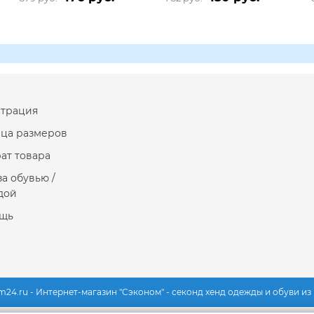
страция
ица размеров
ат товара
за обувью /
дой
щь
m24.ru - Интернет-магазин "Сэконом" - секонд хенд одежды и обуви и