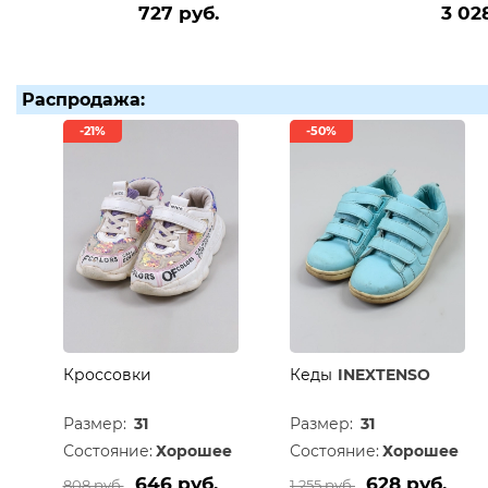
727 руб.
3 02
Распродажа:
-21%
-50%
Кроссовки
Кеды
INEXTENSO
Размер:
31
Размер:
31
Состояние:
Хорошее
Состояние:
Хорошее
646 руб.
628 руб.
808 руб.
1 255 руб.