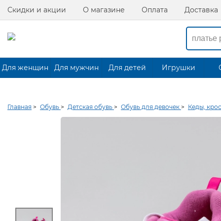
Скидки и акции
О магазине
Оплата
Доставка
Для женщин
Для мужчин
Для детей
Игрушки
Главная
>
Обувь
>
Детская обувь
>
Обувь для девочек
>
Кеды, кро