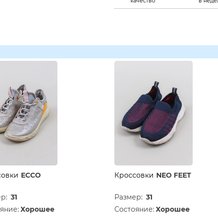
качество
в нед
совки
ECCO
Кроссовки
NEO FEET
ер:
31
Размер:
31
яние:
Хорошее
Состояние:
Хорошее