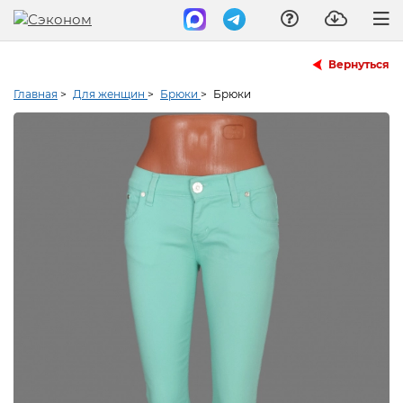
Вернуться
Главная
>
Для женщин
>
Брюки
>
Брюки