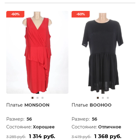
-60%
-60%
Платье
MONSOON
Платье
BOOHOO
Размер:
56
Размер:
56
Состояние:
Хорошее
Состояние:
Отличное
1 314 руб.
1 368 руб.
3 285 руб.
3 419 руб.