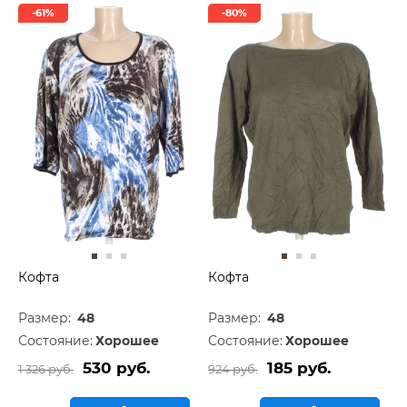
-61%
-80%
Кофта
Кофта
Размер:
48
Размер:
48
Состояние:
Хорошее
Состояние:
Хорошее
530 руб.
185 руб.
1 326 руб.
924 руб.