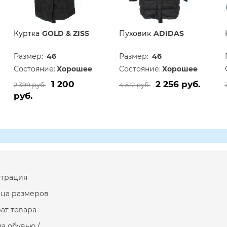
Куртка
GOLD & ZISS
Пуховик
ADIDAS
Размер:
46
Размер:
46
Состояние:
Хорошее
Состояние:
Хорошее
1 200
2 256 руб.
2 399 руб.
4 512 руб.
руб.
страция
ица размеров
ат товара
за обувью /