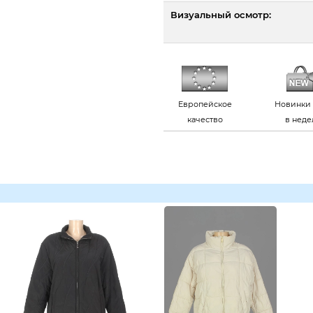
Визуальный осмотр:
Европейское
Новинки 
качество
в нед