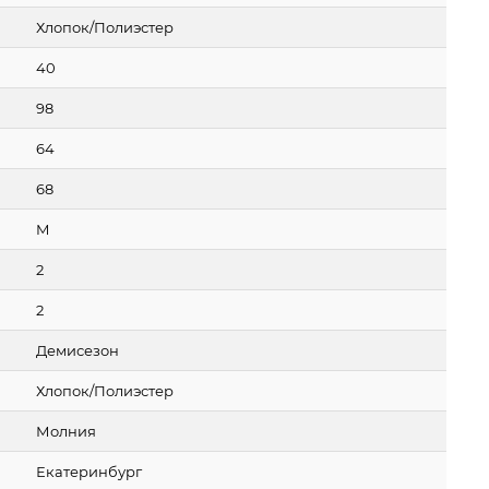
Хлопок/Полиэстер
40
98
64
68
M
2
2
Демисезон
Хлопок/Полиэстер
Молния
Екатеринбург