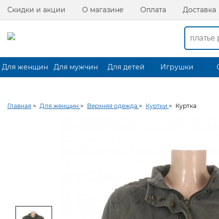
Скидки и акции
О магазине
Оплата
Доставка
Для женщин
Для мужчин
Для детей
Игрушки
Главная
>
Для женщин
>
Верхняя одежда
>
Куртки
>
Куртка