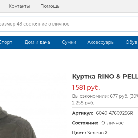
Контакты
Помощь
Спорт
Дом и дача
Сумки
Аксессуары
Обув
Куртка RINO & PEL
1 581 руб.
Вы сэкономили: 677 руб. (30
2 258 руб.
Артикул:
6040-A7609256R
Состояние:
Отличное
Цвет :
Зеленый