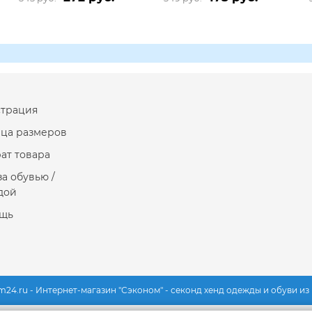
страция
ица размеров
ат товара
за обувью /
дой
щь
m24.ru - Интернет-магазин "Сэконом" - секонд хенд одежды и обуви и