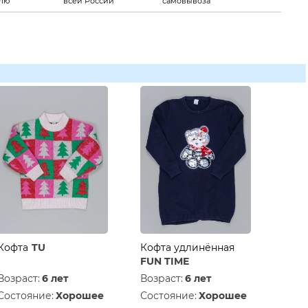
елю
всей России
самовывоза
Кофта
TU
Кофта удлинённая
FUN TIME
Возраст:
6 лет
Возраст:
6 лет
Состояние:
Хорошее
Состояние:
Хорошее