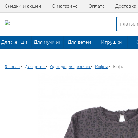
Скидки и акции
О магазине
Оплата
Доставка
Для женщин
Для мужчин
Для детей
Игрушки
Главная
>
Для детей
>
Одежда для девочек
>
Кофты
>
Кофта