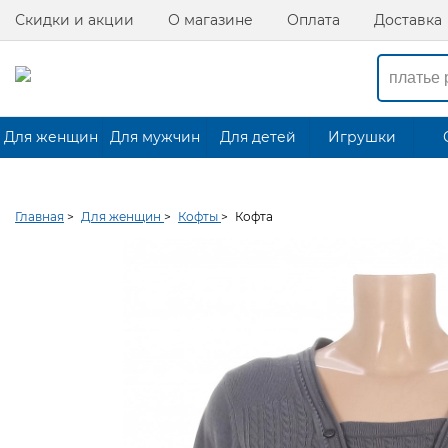
Скидки и акции
О магазине
Оплата
Доставка
Для женщин
Для мужчин
Для детей
Игрушки
Главная
>
Для женщин
>
Кофты
>
Кофта