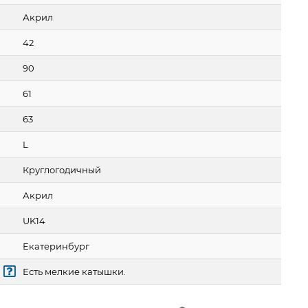
Акрил
42
90
61
63
L
Круглогодичный
Акрил
UK14
Екатеринбург
Есть мелкие катышки.