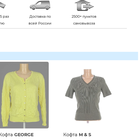
5 раз
Доставка по
2500+ пунктов
елю
всей России
самовывоза
Кофта
GEORGE
Кофта
M & S