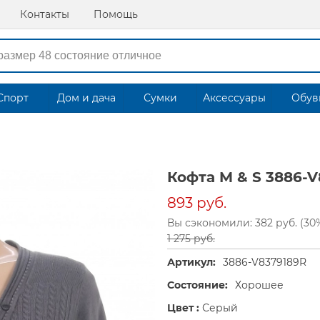
Контакты
Помощь
Спорт
Дом и дача
Сумки
Аксессуары
Обув
Кофта M & S 3886-
893 руб.
Вы сэкономили: 382 руб. (30
1 275 руб.
Артикул:
3886-V8379189R
Состояние:
Хорошее
Цвет :
Серый