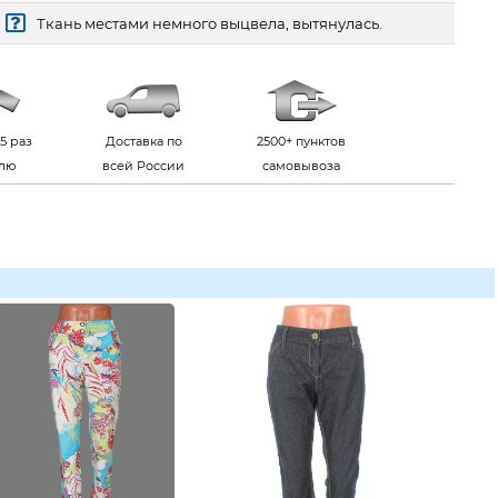
Ткань местами немного выцвела, вытянулась.
5 раз
Доставка по
2500+ пунктов
елю
всей России
самовывоза