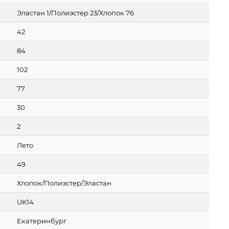
Эластан 1/Полиэстер 23/Хлопок 76
42
84
102
77
30
2
Лето
49
Хлопок/Полиэстер/Эластан
UK14
Екатеринбург