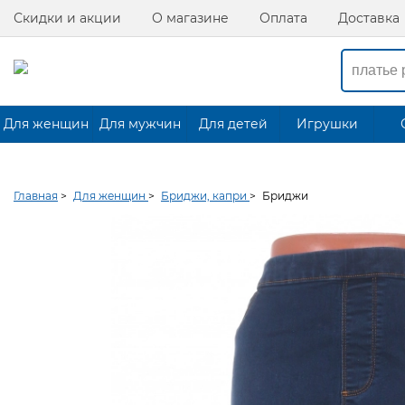
Скидки и акции
О магазине
Оплата
Доставка
Для женщин
Для мужчин
Для детей
Игрушки
Главная
>
Для женщин
>
Бриджи, капри
>
Бриджи