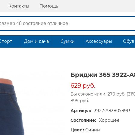
Контакты
Помощь
Спорт
Дом и дача
Сумки
Аксессуары
Обув
Бриджи 365 3922-
629 руб.
Вы сэкономили: 270 руб. (31%
899 руб.
Артикул:
3922-A8380789R
Состояние:
Хорошее
Цвет :
Синий