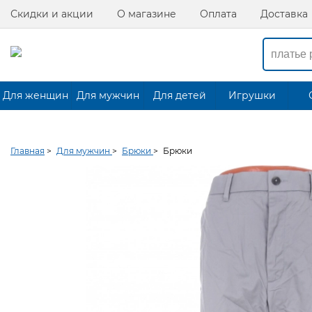
Скидки и акции
О магазине
Оплата
Доставка
Для женщин
Для мужчин
Для детей
Игрушки
Главная
>
Для мужчин
>
Брюки
>
Брюки